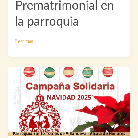
Prematrimonial en
la parroquia
Comienza
Leer más »
un
nuevo
Curso
Prematrimonial
en
la
parroquia