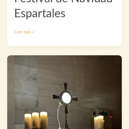
Espartales
Festival
Leer más »
de
Navidad
Espartales