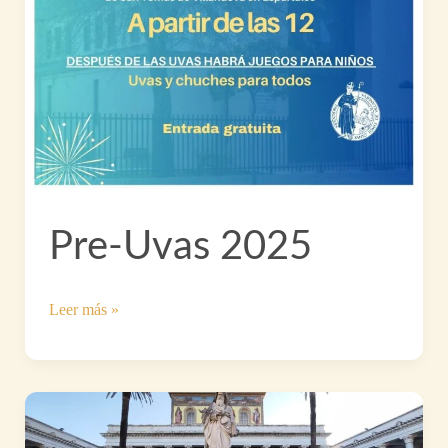
Pre-Uvas 2025
Pre-
Leer más »
Uvas
2025