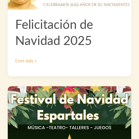
Felicitación de
Navidad 2025
Felicitación
Leer más »
de
Navidad
2025