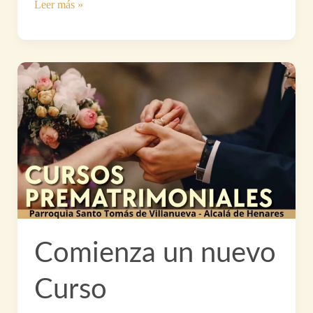
Bendición
Leer más »
del
Belén
de
la
Parroquia
Comienza un nuevo
Curso