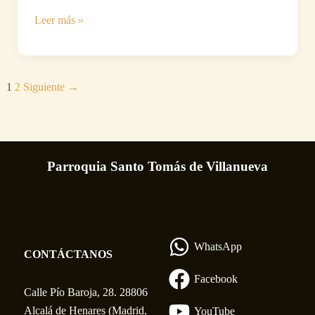
X
Leer más »
Retiro
de
Emaús-
1
2
Siguiente
→
Hombres
en
Santo
Tomás
Parroquia Santo Tomás de Villanueva
de
Villanueva
WhatsApp
CONTÁCTANOS
Facebook
Calle Pío Baroja, 28. 28806
Alcalá de Henares (Madrid,
YouTube