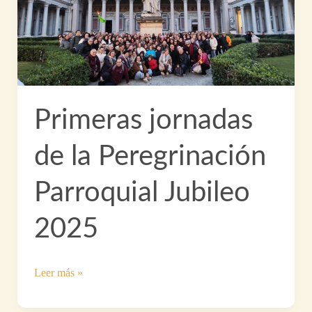
Primeras jornadas
de la Peregrinación
Parroquial Jubileo
2025
Primeras
Leer más »
jornadas
de