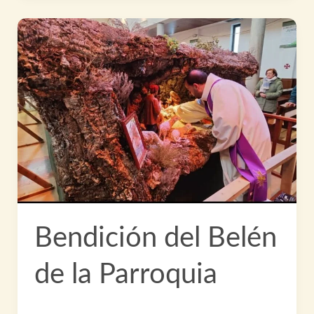
la
Peregrinación
Parroquial
Jubileo
2025
Bendición del Belén
de la Parroquia