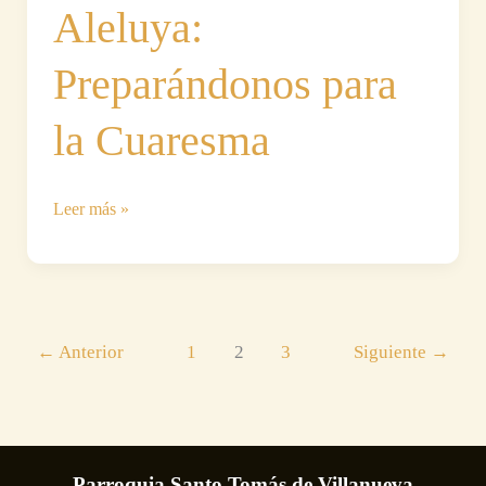
Aleluya:
Preparándonos para
la Cuaresma
Despedida
Leer más »
del
Aleluya:
Preparándonos
para
la
←
Anterior
1
2
3
Siguiente
→
Cuaresma
Parroquia Santo Tomás de Villanueva