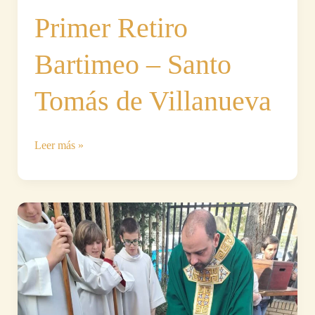
Primer Retiro
Bartimeo – Santo
Tomás de Villanueva
Primer
Leer más »
Retiro
Bartimeo
–
Santo
Tomás
de
Villanueva