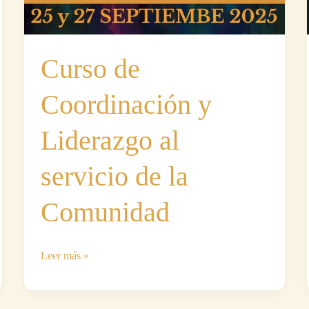
Curso de
Coordinación y
Liderazgo al
servicio de la
Comunidad
Curso
Leer más »
de
Coordinación
y