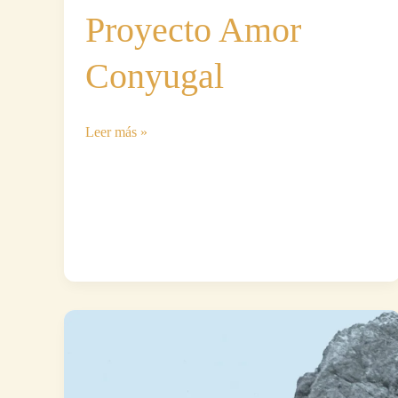
Proyecto Amor
Conyugal
Conocías…
Leer más »
Proyecto
Amor
Conyugal