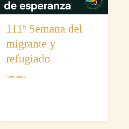
111ª Semana del
migrante y
refugiado
111ª
Leer más »
Semana
del
migrante
y
refugiado