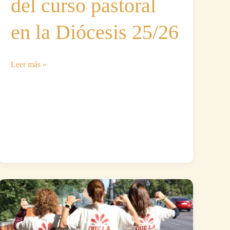
del curso pastoral
en la Diócesis 25/26
Nuestra
Leer más »
parroquia
participa
en
el
encuentro
de
inicio
del
curso
pastoral
en
la