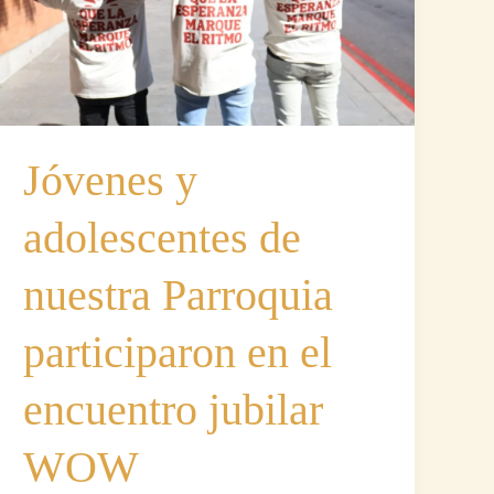
Diócesis
25/26
Jóvenes y
adolescentes de
nuestra Parroquia
participaron en el
encuentro jubilar
WOW