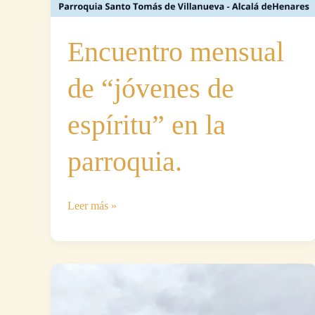
Encuentro mensual
de “jóvenes de
espíritu” en la
parroquia.
Encuentro
Leer más »
mensual
de
“jóvenes
de
espíritu”
en