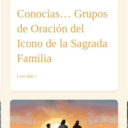
Conocías… Grupos
de Oración del
Icono de la Sagrada
Familia
Conocías…
Leer más »
Grupos
de
Oración
del
Icono
de
la