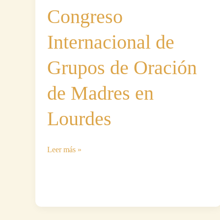
Congreso
Internacional de
Grupos de Oración
de Madres en
Lourdes
Congreso
Leer más »
Internacional
de
Grupos
de
Oración