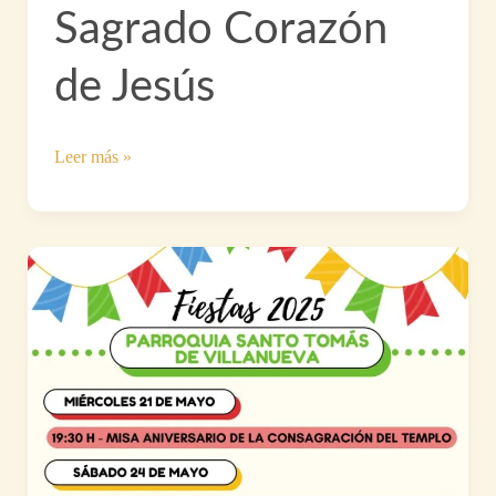
Sagrado Corazón
de Jesús
Consagra
Leer más »
tu
Casa
al
Sagrado
Corazón
de
Jesús