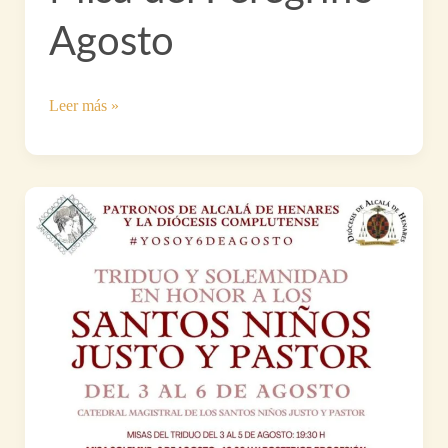
Agosto
Misa
Leer más »
del
Peregrino
Agosto