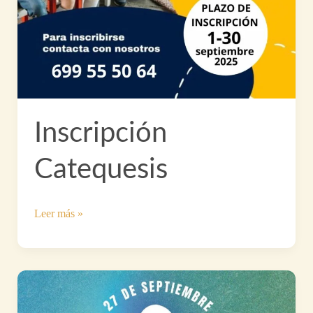
Inscripción
Catequesis
Inscripción
Leer más »
Catequesis