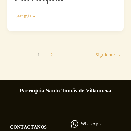
Fiesta
Leer más »
de
la
Parroquia
1
2
Siguiente
→
Parroquia Santo Tomás de Villanueva
WhatsApp
CONTÁCTANOS