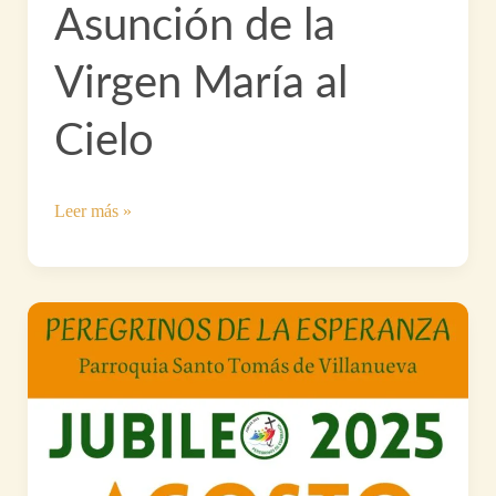
y
Asunción de la
jóvenes
el
Virgen María al
próximo
27
Cielo
de
septiembre
Asunción
Leer más »
de
la
Virgen
María
al
Cielo