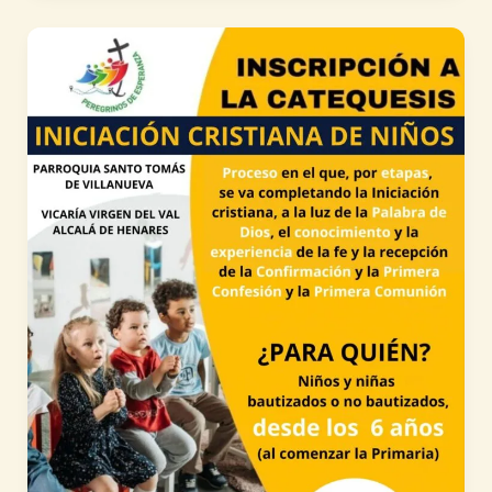
la
peregrinación
del
Jubileo