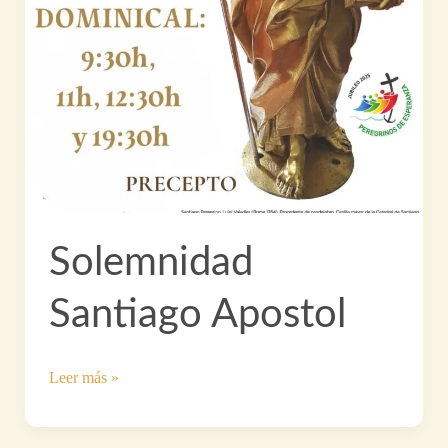
Solemnidad
Santiago Apostol
Solemnidad
Leer más »
Santiago
Apostol