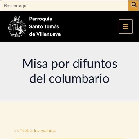
Buscar:
Ir
al
contenido
Misa por difuntos
del columbario
<< Todos los eventos