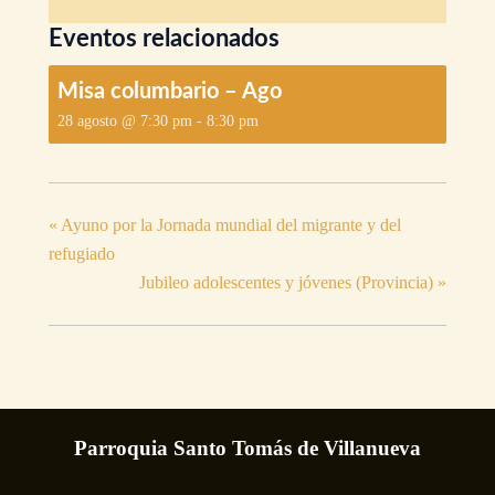
Eventos relacionados
Misa columbario – Ago
28 agosto @ 7:30 pm
-
8:30 pm
«
Ayuno por la Jornada mundial del migrante y del
refugiado
Jubileo adolescentes y jóvenes (Provincia)
»
Parroquia Santo Tomás de Villanueva