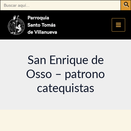
Buscar:
Ir
al
contenido
San Enrique de
Osso – patrono
catequistas