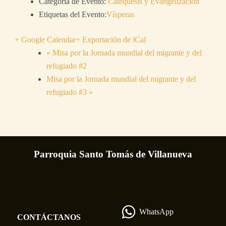
Categoría de Evento:
Catequesis y Evangelización
Etiquetas del Evento:
Vísperas
+ Google Calendar
+ Exportación de iCal
«
Misa por la Jornada mundial del migrante y del
refugiado #2
Misa por la Jornada mundial del migrante y del
refugiado #3
»
Parroquia Santo Tomás de Villanueva
WhatsApp
CONTÁCTANOS