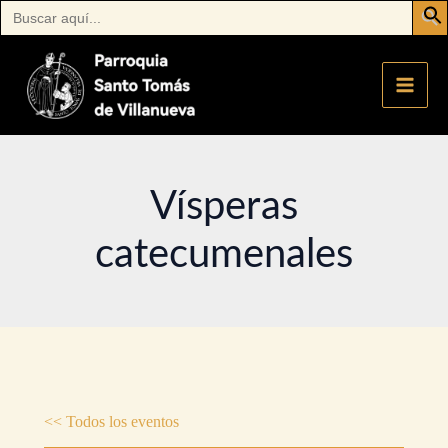
Buscar:
Ir
al
contenido
Vísperas
catecumenales
<< Todos los eventos