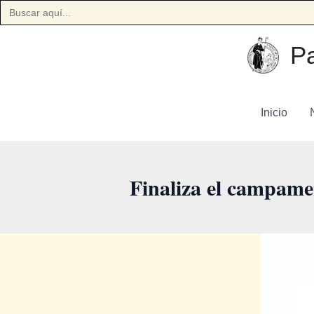
Buscar:
Ir
Pa
al
contenido
Inicio
Finaliza el campame