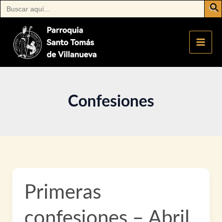
Buscar:
Ir
al
contenido
Confesiones
Primeras
confesiones – Abril