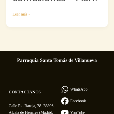
Primeras
Leer más »
confesiones
–
Abril
Parroquia Santo Tomás de Villanueva
WhatsApp
CONTÁCTANOS
Facebook
Calle Pío Baroja, 28. 28806
Alcalá de Henares (Madrid,
YouTube