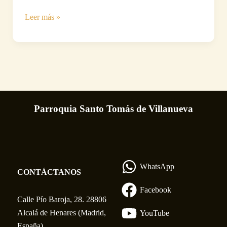
Miércoles
Leer más »
de
Ceniza
Parroquia Santo Tomás de Villanueva
WhatsApp
CONTÁCTANOS
Facebook
Calle Pío Baroja, 28. 28806
Alcalá de Henares (Madrid,
YouTube
España)