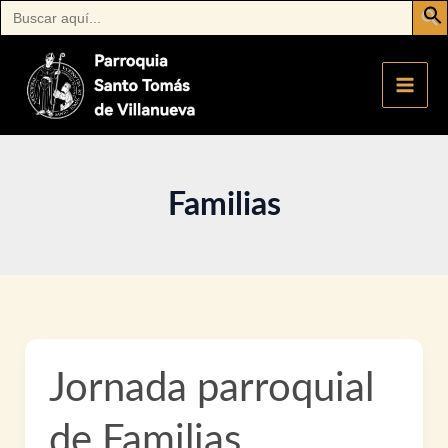
Buscar:
Ir
al
contenido
Familias
Jornada parroquial
de Familias