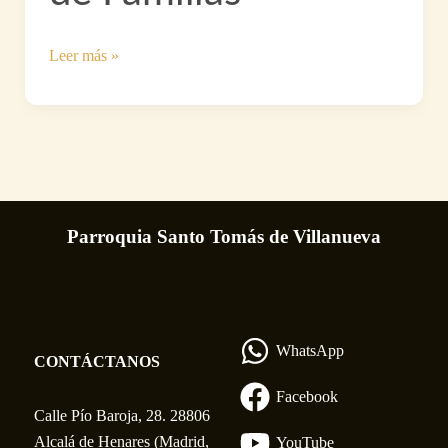
Jornada
Leer más »
parroquial
de
Familias
Parroquia Santo Tomás de Villanueva
WhatsApp
CONTÁCTANOS
Facebook
Calle Pío Baroja, 28. 28806
Alcalá de Henares (Madrid,
YouTube