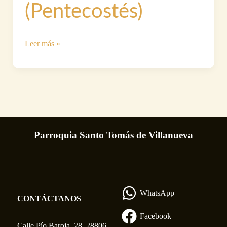
(Pentecostés)
Fiestas
Leer más »
de
la
Parroquia
(Pentecostés)
Parroquia Santo Tomás de Villanueva
WhatsApp
CONTÁCTANOS
Facebook
Calle Pío Baroja, 28. 28806