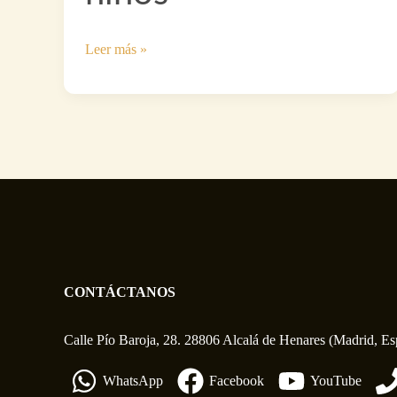
Curso
Leer más »
formación
catequistas
de
niños
CONTÁCTANOS
Calle Pío Baroja, 28. 28806 Alcalá de Henares (Madrid, E
WhatsApp
Facebook
YouTube