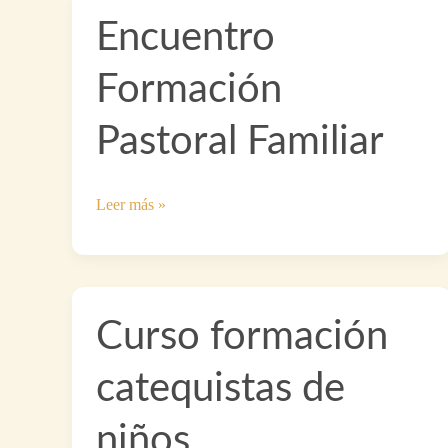
Encuentro
Formación
Pastoral Familiar
Encuentro
Leer más »
Formación
Pastoral
Familiar
Curso formación
catequistas de
niños