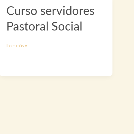
Curso servidores
Pastoral Social
Curso
Leer más »
servidores
Pastoral
Social