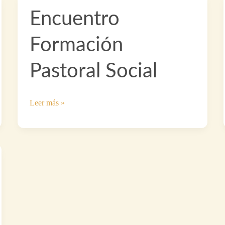
Encuentro
Formación
Pastoral Social
Encuentro
Leer más »
Formación
Pastoral
Social